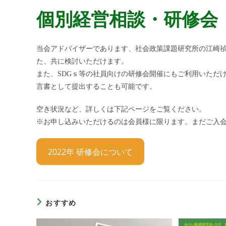
開
最
テ
個別経営相談・研修会
日:
終
ゴ
変
リ
更
ー:
日:
当会アドバイザーであります、社会政策課題研究所の江崎
た、共に検討いただけます。
また、SDGｓ等の社員向けの研修会開催にもご利用いただ
言書として提出することも可能です。
空き状況など、詳しくは下記ページをご覧ください。
※お申し込みいただけるのは会員様に限ります。まだご入
2022年 研修会について
おすすめ