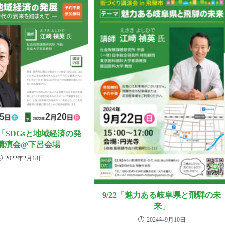
）「SDGsと地域経済の発
講演会@下呂会場
2022年2月18日
9/22「魅力ある岐阜県と飛騨の未
来」
2024年9月10日