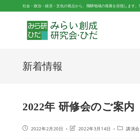
コ
社会・政治・経済・文化の視点から、飛騨地域の発展を目指します。
ン
テ
ン
ツ
へ
ス
キ
新着情報
ッ
プ
2022年 研修会のご案
投
投
投
2022年2月20日
2022年3月14日
講演会
稿
稿
稿
公
の
カ